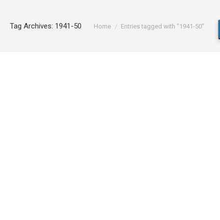
You are here:
Tag Archives:
1941-50
Home
Entries tagged with "1941-50"